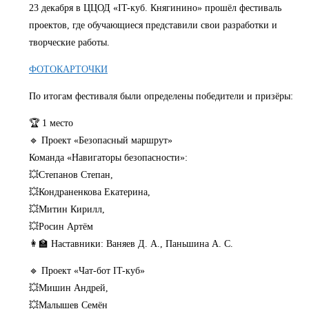
23 декабря в ЦЦОД «IT-куб. Княгинино» прошёл фестиваль
проектов, где обучающиеся представили свои разработки и
творческие работы.
ФОТОКАРТОЧКИ
По итогам фестиваля были определены победители и призёры:
🏆 1 место
🔹 Проект «Безопасный маршрут»
Команда «Навигаторы безопасности»:
💥Степанов Степан,
💥Кондраненкова Екатерина,
💥Митин Кирилл,
💥Росин Артём
👩‍🏫 Наставники: Ваняев Д. А., Паньшина А. С.
🔹 Проект «Чат-бот IT-куб»
💥Мишин Андрей,
💥Малышев Семён