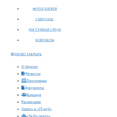
ФОТОГАЛЕРЕЯ
СМИ О НАС
ДОСТУПНАЯ СРЕДА
КОНТАКТЫ
МЕНЮ
ЗАКРЫТЬ
Переключите
О Центре
кнопку,
Новости
чтобы
Программы
развернуть
Документы
или
Команда
свернуть
меню
Расписание
Запись в «IT-куб»
«Skills-центр»