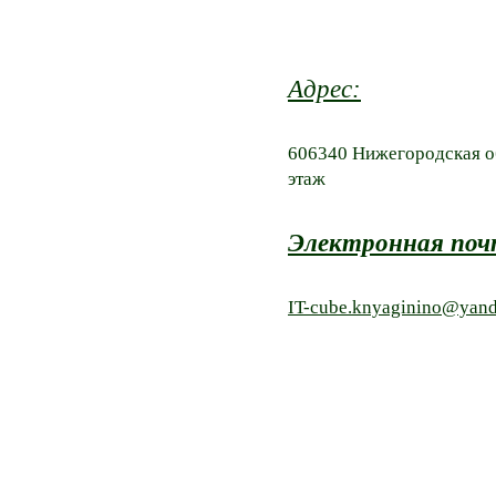
Адрес:
606340 Нижегородская об
этаж
Электронная по
IT-cube.knyaginino@yand