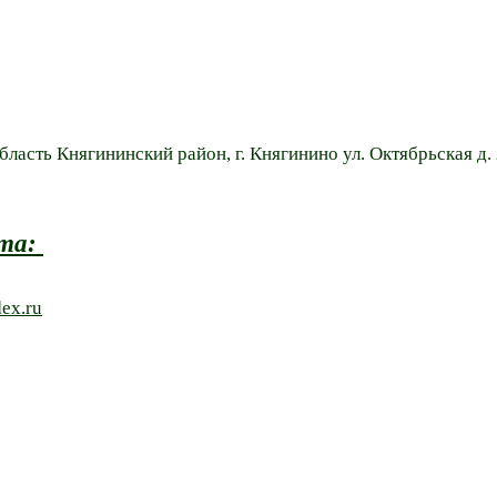
ласть Княгининский район, г. Княгинино ул. Октябрьская д. 
чта:
ex.ru