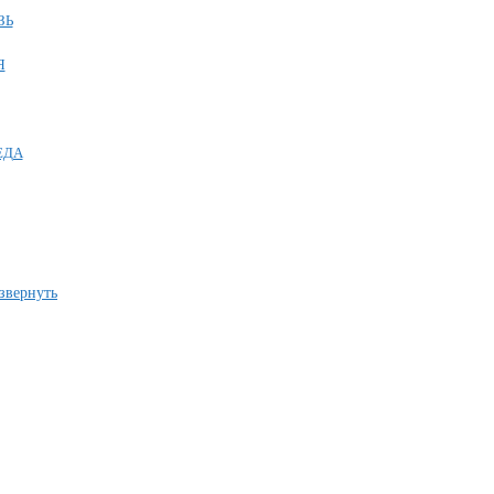
ЗЬ
Я
ЕДА
звернуть