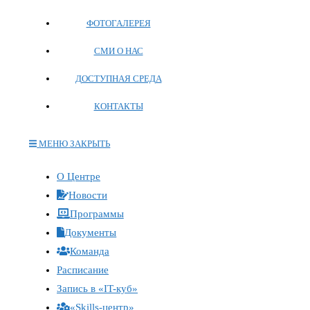
ФОТОГАЛЕРЕЯ
СМИ О НАС
ДОСТУПНАЯ СРЕДА
КОНТАКТЫ
МЕНЮ
ЗАКРЫТЬ
Переключите
О Центре
кнопку,
Новости
чтобы
Программы
развернуть
Документы
или
Команда
свернуть
меню
Расписание
Запись в «IT-куб»
«Skills-центр»