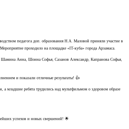
водством педагога доп. образования Н.А. Маловой приняли участие в
 Мероприятие проходило на площадке «IT-куба» города Арзамаса.
я, Шамина Анна, Шоина Софья, Сазанов Александр, Капранова Софья,
олнением и показали отличные результаты! 👍
н, а младшие ребята трудились над мультфильмом о здоровом образе
нейших успехов и новых свершений! 🌟