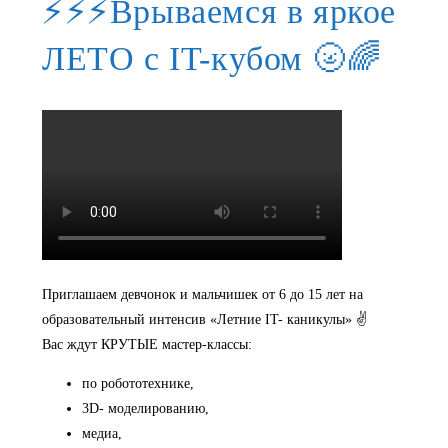
⚡⚡⚡Врываемся в яркое
ЛЕТО с IT-кубом 🌝🌈
Приглашаем девчонок и мальчишек от 6 до 15 лет на
образовательный интенсив «Летние IT- каникулы» ✌
Вас ждут КРУТЫЕ мастер-классы:
по робототехнике,
3D- моделированию,
медиа,