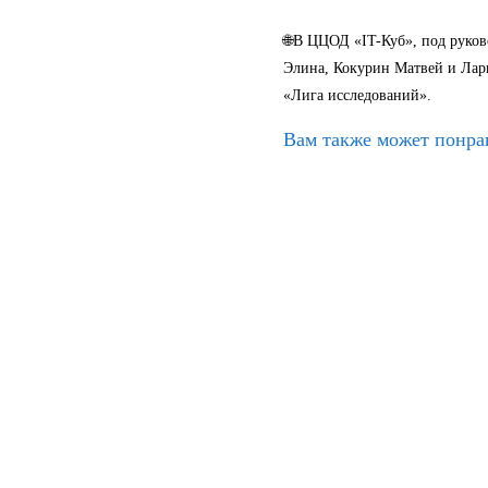
🌐В ЦЦОД «IT-Куб», под руко
Элина, Кокурин Матвей и Ла
«Лига исследований».
Вам также может понра