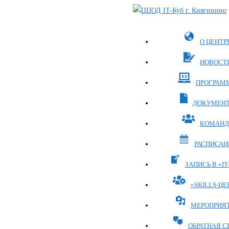
Перейти
к
содержимому
О ЦЕНТР
НОВОСТ
ПРОГРАМ
ДОКУМЕН
КОМАНД
РАСПИСАН
ЗАПИСЬ В «IT
«SKILLS-ЦЕ
МЕРОПРИЯ
ОБРАТНАЯ С