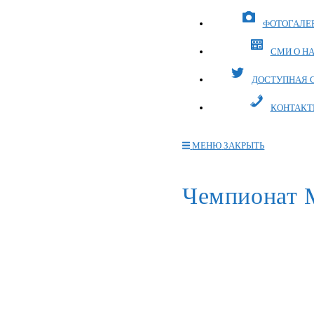
ФОТОГАЛЕ
СМИ О Н
ДОСТУПНАЯ 
КОНТАКТ
МЕНЮ
ЗАКРЫТЬ
Переключите
кнопку,
Чемпионат 
чтобы
развернуть
или
свернуть
меню