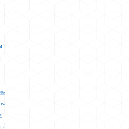
Ы
Ы
УБ»
ТР»
Я
ЗЬ