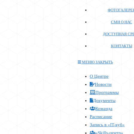
ФОТОГАЛЕРЕ
СМИ О НАС
ДОСТУПНАЯ СР
КОНТАКТЫ
МЕНЮ
ЗАКРЫТЬ
Переключите
О Центре
кнопку,
Новости
чтобы
Программы
развернуть
Документы
или
Команда
свернуть
меню
Расписание
Запись в «IT-куб»
«Skills-центр»