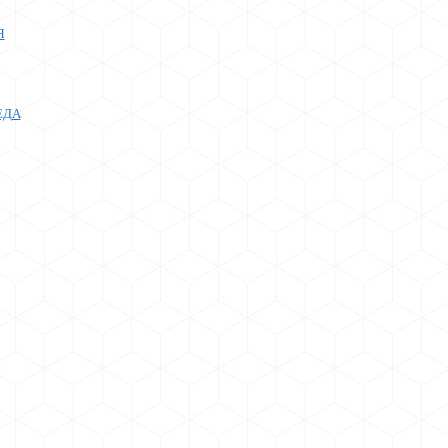
Я
ЕДА