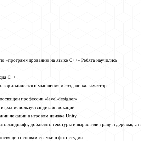
 по «программированию на языке C++» Ребята научились:
для C++
алгоритмического мышления и создали калькулятор
посвящен профессии «level-designer»
в играх используется дизайн локаций
ании локации в игровом движке Unity.
ать ландшафт, добавлять текстуры и вырастили траву и деревья, с
 посвящен основам съемки в фотостудии