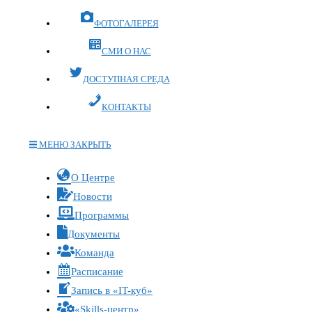
ФОТОГАЛЕРЕЯ
СМИ О НАС
ДОСТУПНАЯ СРЕДА
КОНТАКТЫ
МЕНЮ
ЗАКРЫТЬ
Переключите
О Центре
кнопку,
Новости
чтобы
Программы
развернуть
Документы
или
Команда
свернуть
меню
Расписание
Запись в «IT-куб»
«Skills-центр»