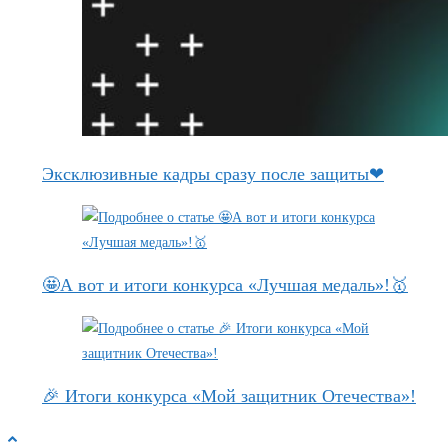
Эксклюзивные кадры сразу после защиты❤
🤩А вот и итоги конкурса «Лучшая медаль»!🥇
🎉 Итоги конкурса «Мой защитник Отечества»!