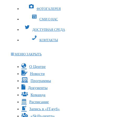
ФОТОГАЛЕРЕЯ
СМИ О НАС
ДОСТУПНАЯ СРЕДА
КОНТАКТЫ
МЕНЮ
ЗАКРЫТЬ
Переключите
О Центре
кнопку,
Новости
чтобы
Программы
развернуть
Документы
или
Команда
свернуть
меню
Расписание
Запись в «IT-куб»
«Skills-центр»