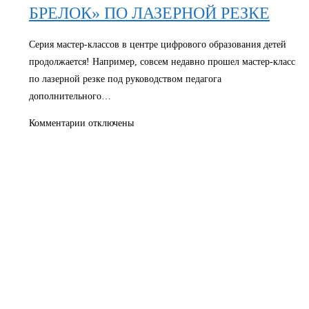
БРЕЛОК» ПО ЛАЗЕРНОЙ РЕЗКЕ
Серия мастер-классов в центре цифрового образования детей
продолжается! Например, совсем недавно прошел мастер-класс
по лазерной резке под руководством педагога
дополнительного…
к
Комментарии
отключены
записи
МАСТЕР-
КЛАСС
«СДЕЛАЙ
СВОЙ
БРЕЛОК»
ПО
ЛАЗЕРНОЙ
РЕЗКЕ