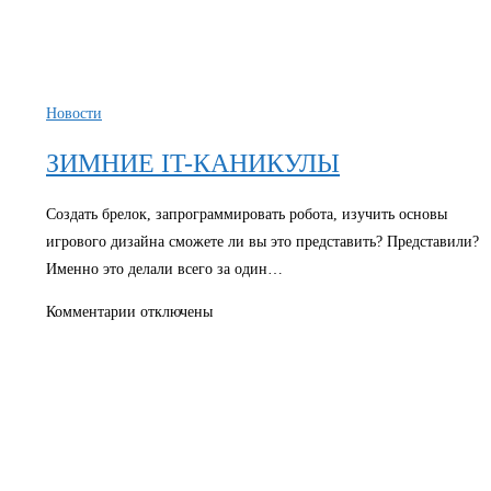
Новости
ЗИМНИЕ IT-КАНИКУЛЫ
Создать брелок, запрограммировать робота, изучить основы
игрового дизайна сможете ли вы это представить? Представили?
Именно это делали всего за один…
к
Комментарии
отключены
записи
ЗИМНИЕ
IT-
КАНИКУЛЫ