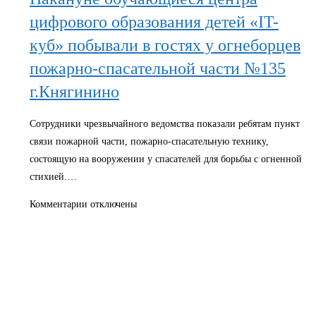
цифрового образования детей «IT-
куб» побывали в гостях у огнеборцев
пожарно-спасательной части №135
г.Княгинино
Сотрудники чрезвычайного ведомства показали ребятам пункт
связи пожарной части, пожарно-спасательную технику,
состоящую на вооружении у спасателей для борьбы с огненной
стихией.…
к
Комментарии
отключены
записи
Накануне
обучающиеся
центра
цифрового
образования