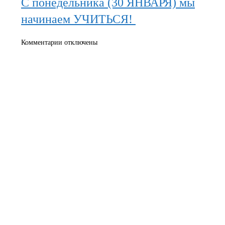
С понедельника (30 ЯНВАРЯ) мы
начинаем УЧИТЬСЯ!
к
Комментарии
отключены
записи
С
понедельника
(30
ЯНВАРЯ)
мы
начинаем
УЧИТЬСЯ!