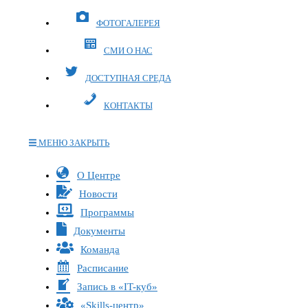
ФОТОГАЛЕРЕЯ
СМИ О НАС
ДОСТУПНАЯ СРЕДА
КОНТАКТЫ
МЕНЮ
ЗАКРЫТЬ
Переключите
О Центре
кнопку,
Новости
чтобы
Программы
развернуть
Документы
или
Команда
свернуть
меню
Расписание
Запись в «IT-куб»
«Skills-центр»