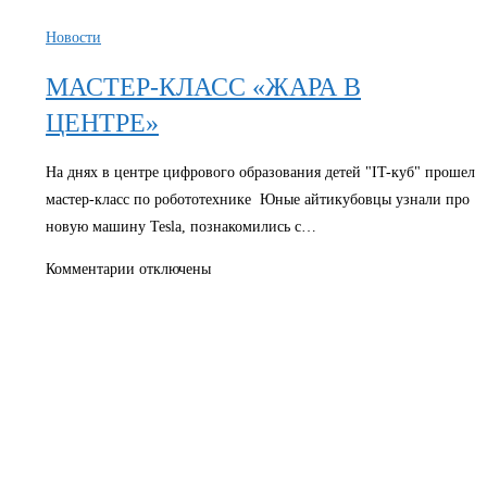
Новости
МАСТЕР-КЛАСС «ЖАРА В
ЦЕНТРЕ»
На днях в центре цифрового образования детей "IT-куб" прошел
мастер-класс по робототехнике Юные айтикубовцы узнали про
новую машину Tesla, познакомились с…
к
Комментарии
отключены
записи
МАСТЕР-
КЛАСС
«ЖАРА
В
ЦЕНТРЕ»