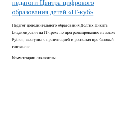
педагоги Центра цифрового
образования детей «IT-куб»
Педагог дополнительного образования Долгих Никита
Владимирович на IT-треке по программированию на языке
Python, выступил с презентацией и рассказал про базовый
синтаксис…
к
Комментарии
отключены
записи
На
базе
загородного
отеля
«Волга»
стартовал
молодежный
форум