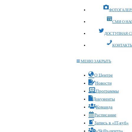
ФОТОГАЛЕР
СМИ О НА
ДОСТУПНАЯ С
КОНТАКТ
МЕНЮ
ЗАКРЫТЬ
Переключите
О Центре
кнопку,
Новости
чтобы
Программы
развернуть
Документы
или
Команда
свернуть
меню
Расписание
Запись в «IT-куб»
«Skills-центр»