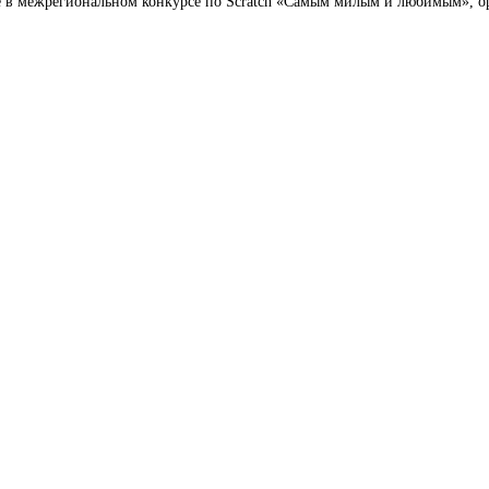
 в межрегиональном конкурсе по Scratch «Самым милым и любимым», о