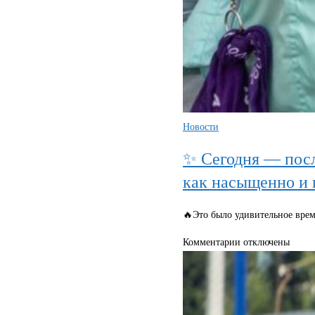
Новости
✨ Сегодня — посл
как насыщенно и 
🔥Это было удивительное врем
к
Комментарии
отключены
записи
✨
Сегодня
—