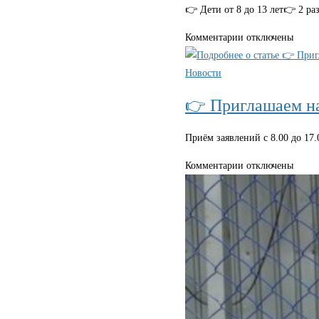
👉 Дети от 8 до 13 лет👉 2 р
к
Комментарии
отключены
записи
⚡
Новости
Приглашаем
👉 Приглашаем на 
на
обучение
Приём заявлений с 8.00 до 17.
по
программе
к
Комментарии
отключены
«Цифровая
записи
иллюстрация»
👉
🤗
Приглашаем
на
обучение
детей
с
10