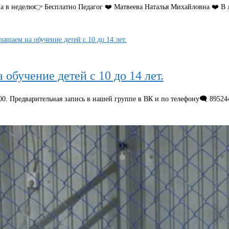
аза в неделю👉 Бесплатно Педагог ❤️ Матвеева Наталья Михайловна ❤️ 
обучение детей с 10 до 14 лет.
00. Предварительная запись в нашей группе в ВК и по телефону🗨️ 89524