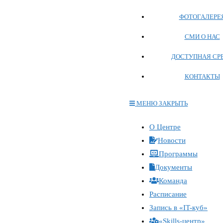
ФОТОГАЛЕРЕ
СМИ О НАС
ДОСТУПНАЯ СР
КОНТАКТЫ
МЕНЮ
ЗАКРЫТЬ
Переключите
О Центре
кнопку,
Новости
чтобы
Программы
развернуть
Документы
или
Команда
свернуть
меню
Расписание
Запись в «IT-куб»
«Skills-центр»