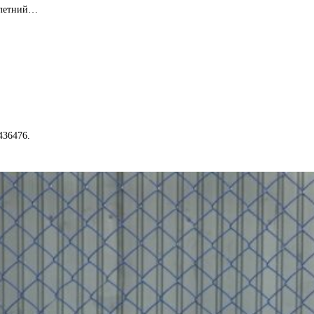
В летний…
436476.