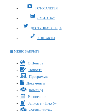
ФОТОГАЛЕРЕЯ
СМИ О НАС
ДОСТУПНАЯ СРЕДА
КОНТАКТЫ
МЕНЮ
ЗАКРЫТЬ
Переключите
О Центре
кнопку,
Новости
чтобы
Программы
развернуть
Документы
или
Команда
свернуть
меню
Расписание
Запись в «IT-куб»
«Skills-центр»