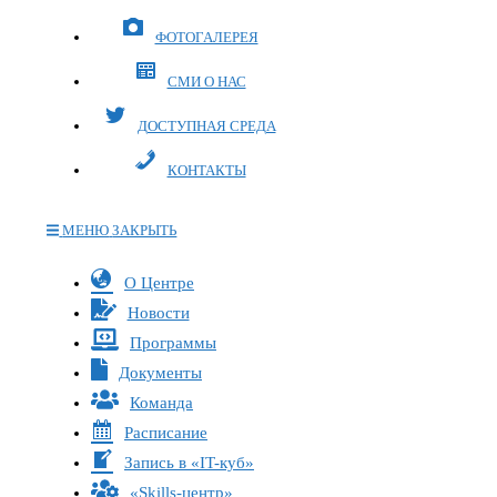
ФОТОГАЛЕРЕЯ
СМИ О НАС
ДОСТУПНАЯ СРЕДА
КОНТАКТЫ
МЕНЮ
ЗАКРЫТЬ
Переключите
О Центре
кнопку,
Новости
чтобы
Программы
развернуть
Документы
или
Команда
свернуть
меню
Расписание
Запись в «IT-куб»
«Skills-центр»