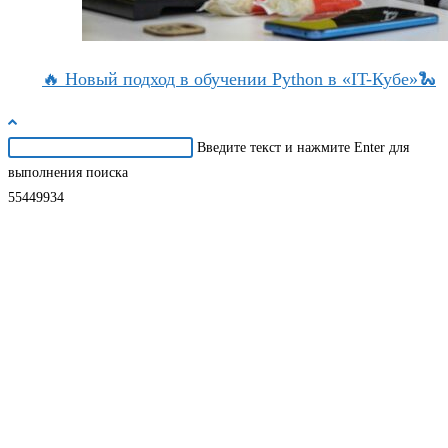
🔥 Новый подход в обучении Python в «IT-Кубе»🐍
Поиск
Введите текст и нажмите Enter для
на
выполнения поиска
сайте
55449934