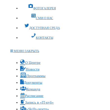
ФОТОГАЛЕРЕЯ
СМИ О НАС
ДОСТУПНАЯ СРЕДА
КОНТАКТЫ
МЕНЮ
ЗАКРЫТЬ
Переключите
О Центре
кнопку,
Новости
чтобы
Программы
развернуть
Документы
или
Команда
свернуть
меню
Расписание
Запись в «IT-куб»
«Skills-центр»