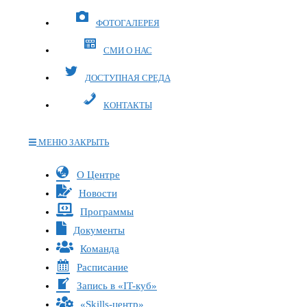
ФОТОГАЛЕРЕЯ
СМИ О НАС
ДОСТУПНАЯ СРЕДА
КОНТАКТЫ
МЕНЮ
ЗАКРЫТЬ
Переключите
О Центре
кнопку,
Новости
чтобы
Программы
развернуть
Документы
или
Команда
свернуть
меню
Расписание
Запись в «IT-куб»
«Skills-центр»