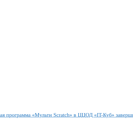
ая программа «Мульти Scratch» в ЦЦОД «IT-Куб» заверш