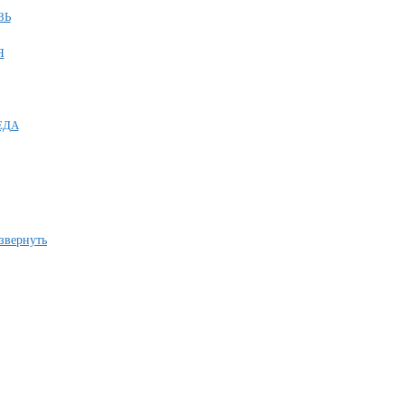
ЗЬ
Я
ЕДА
звернуть