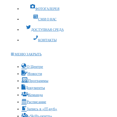
ФОТОГАЛЕРЕЯ
СМИ О НАС
ДОСТУПНАЯ СРЕДА
КОНТАКТЫ
МЕНЮ
ЗАКРЫТЬ
Переключите
О Центре
кнопку,
Новости
чтобы
Программы
развернуть
Документы
или
Команда
свернуть
меню
Расписание
Запись в «IT-куб»
«Skills-центр»