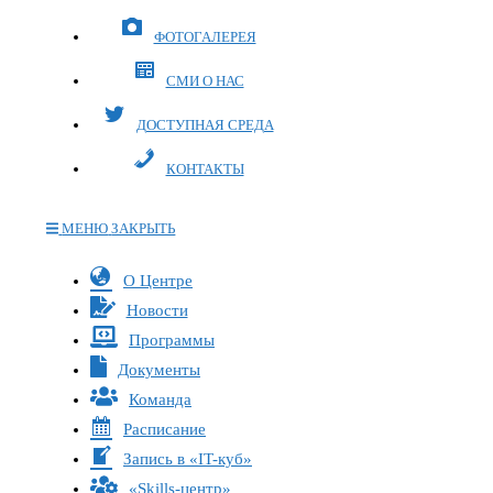
ФОТОГАЛЕРЕЯ
СМИ О НАС
ДОСТУПНАЯ СРЕДА
КОНТАКТЫ
МЕНЮ
ЗАКРЫТЬ
Переключите
О Центре
кнопку,
Новости
чтобы
Программы
развернуть
Документы
или
Команда
свернуть
меню
Расписание
Запись в «IT-куб»
«Skills-центр»