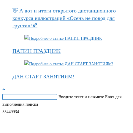
👋 А вот и итоги открытого дистанционного
конкурса иллюстраций «Осень не повод для
грусти»!🍂
ПАПИН ПРАЗДНИК
ДАН СТАРТ ЗАНЯТИЯМ!
Поиск
Введите текст и нажмите Enter для
на
выполнения поиска
сайте
55449934