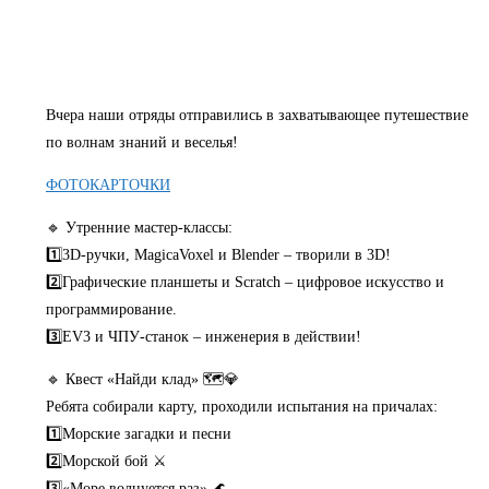
Вчера наши отряды отправились в захватывающее путешествие
по волнам знаний и веселья!
ФОТОКАРТОЧКИ
🔹 Утренние мастер-классы:
1️⃣3D-ручки, MagicaVoxel и Blender – творили в 3D!
2️⃣Графические планшеты и Scratch – цифровое искусство и
программирование.
3️⃣EV3 и ЧПУ-станок – инженерия в действии!
🔹 Квест «Найди клад» 🗺💎
Ребята собирали карту, проходили испытания на причалах:
1️⃣Морские загадки и песни
2️⃣Морской бой ⚔
3️⃣«Море волнуется раз» 🌊