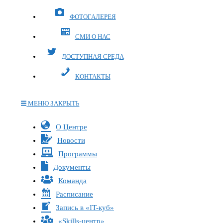
ФОТОГАЛЕРЕЯ
СМИ О НАС
ДОСТУПНАЯ СРЕДА
КОНТАКТЫ
МЕНЮ
ЗАКРЫТЬ
Переключите
О Центре
кнопку,
Новости
чтобы
Программы
развернуть
Документы
или
Команда
свернуть
меню
Расписание
Запись в «IT-куб»
«Skills-центр»