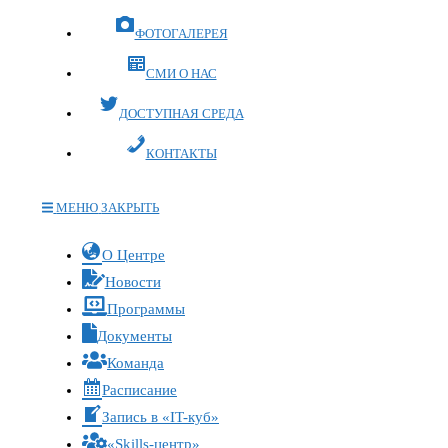
ФОТОГАЛЕРЕЯ
СМИ О НАС
ДОСТУПНАЯ СРЕДА
КОНТАКТЫ
МЕНЮ
ЗАКРЫТЬ
Переключите
О Центре
кнопку,
Новости
чтобы
Программы
развернуть
Документы
или
Команда
свернуть
меню
Расписание
Запись в «IT-куб»
«Skills-центр»