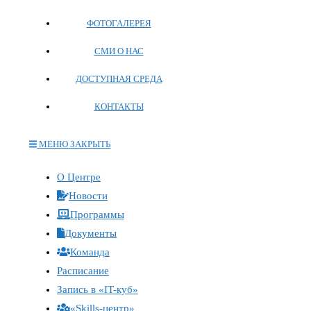
ФОТОГАЛЕРЕЯ
СМИ О НАС
ДОСТУПНАЯ СРЕДА
КОНТАКТЫ
МЕНЮ
ЗАКРЫТЬ
Переключите
О Центре
кнопку,
Новости
чтобы
Программы
развернуть
Документы
или
Команда
свернуть
меню
Расписание
Запись в «IT-куб»
«Skills-центр»