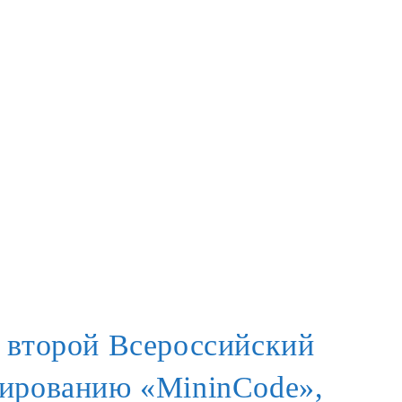
 второй Всероссийский
мированию «MininCode»,