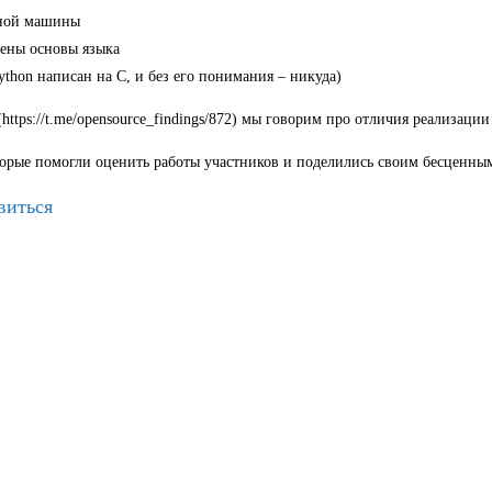
ной машины
оены основы языка
ython написан на C, и без его понимания – никуда)
(https://t.me/opensource_findings/872) мы говорим про отличия реали
торые помогли оценить работы участников и поделились своим бесценны
виться