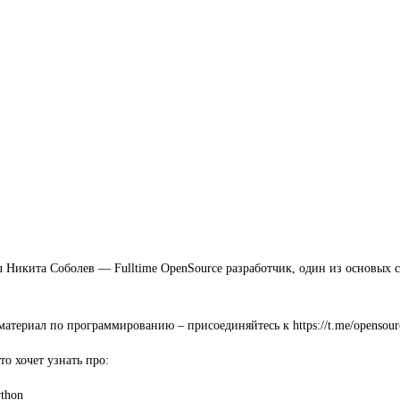
л Никита Соболев — Fulltime OpenSource разработчик, один из основых 
атериал по программированию – присоединяйтесь к https://t.me/opensourc
то хочет узнать про:
ython