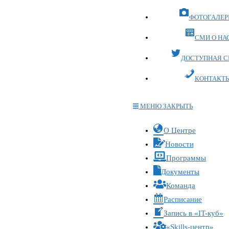
ФОТОГАЛЕР
СМИ О НА
ДОСТУПНАЯ С
КОНТАКТ
МЕНЮ
ЗАКРЫТЬ
Переключите
О Центре
кнопку,
Новости
чтобы
Программы
развернуть
Документы
или
Команда
свернуть
меню
Расписание
Запись в «IT-куб»
«Skills-центр»