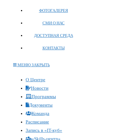
ФОТОГАЛЕРЕЯ
СМИ О НАС
ДОСТУПНАЯ СРЕДА
КОНТАКТЫ
МЕНЮ
ЗАКРЫТЬ
Переключите
О Центре
кнопку,
Новости
чтобы
Программы
развернуть
Документы
или
Команда
свернуть
меню
Расписание
Запись в «IT-куб»
«Skills-центр»