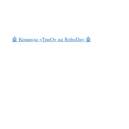
🤖 Команда «ТриО» на RoboDay 🤖