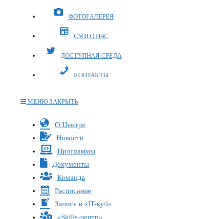
ФОТОГАЛЕРЕЯ
СМИ О НАС
ДОСТУПНАЯ СРЕДА
КОНТАКТЫ
МЕНЮ
ЗАКРЫТЬ
Переключите
О Центре
кнопку,
Новости
чтобы
Программы
развернуть
Документы
или
Команда
свернуть
меню
Расписание
Запись в «IT-куб»
«Skills-центр»