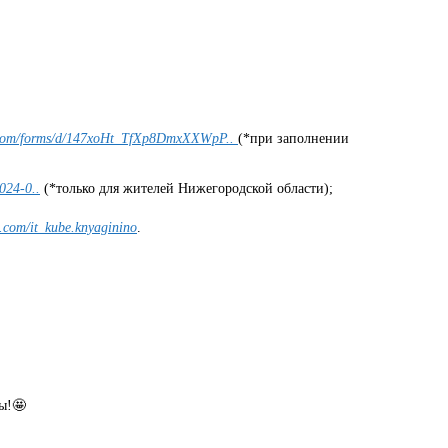
e.com/forms/d/147xoHt_TfXp8DmxXXWpP..
(*при заполнении
024-0..
(*только для жителей Нижегородской области);
k.com/it_kube.knyaginino
.
ы!🤩