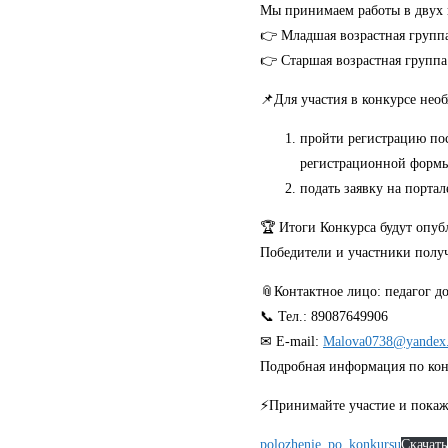
Мы принимаем работы в двух 
👉 Младшая возрастная группа
👉 Старшая возрастная группа 
📌Для участия в конкурсе нео
пройти регистрацию по
регистрационной формы,
подать заявку на порта
🏆 Итоги Конкурса будут опуб
Победители и участники получа
📎Контактное лицо: педагог д
📞 Тел.: 89087649906
✉ E-mail:
Malova0738@yandex
Подробная информация по кон
⚡Принимайте участие и покаж
polozhenie_po_konkursu
Скачать