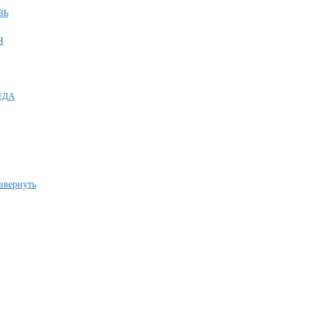
ЗЬ
Я
ЕДА
звернуть