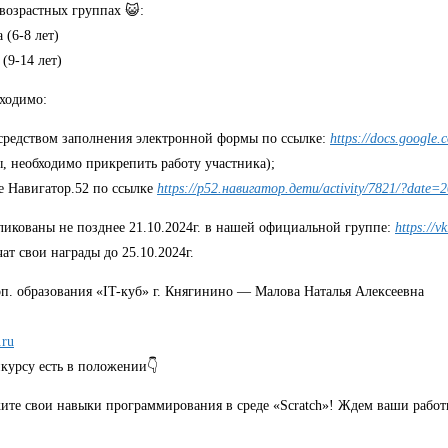
возрастных группах 😺:
 (6-8 лет)
(9-14 лет)
бходимо:
средством заполнения электронной формы по ссылке:
https://docs.googl
 необходимо прикрепить работу участника);
ле Навигатор.52 по ссылке
https://р52.навигатор.дети/activity/7821/?date=2
ликованы не позднее 21.10.2024г. в нашей официальной группе:
https://v
т свои награды до 25.10.2024г.
оп. образования «IT-куб» г. Княгинино — Малова Наталья Алексеевна
.ru
курсу есть в положении👇
ите свои навыки программирования в среде «Scratch»! Ждем ваши работ