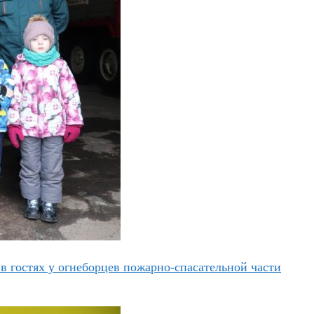
в гостях у огнеборцев пожарно-спасательной части