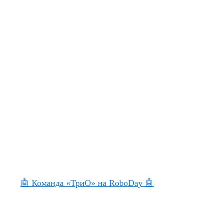
🤖 Команда «ТриО» на RoboDay 🤖