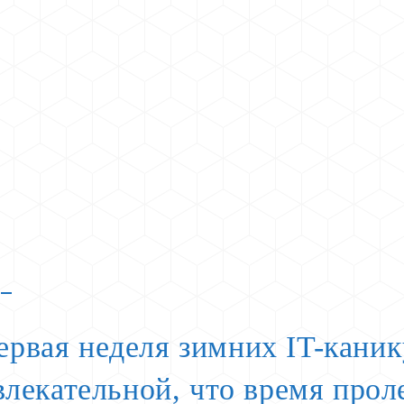
рвая неделя зимних IT-канику
влекательной, что время про