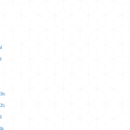
Ы
Ы
УБ»
ТР»
Я
ЗЬ