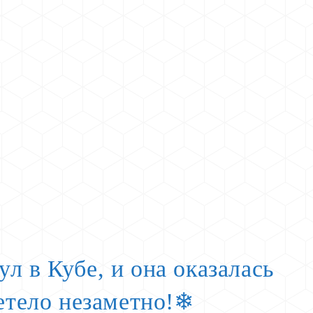
л в Кубе, и она оказалась
летело незаметно!❄