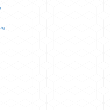
Я
ЕДА