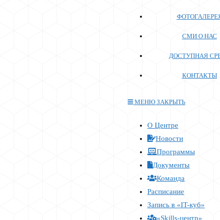
ФОТОГАЛЕРЕ
СМИ О НАС
ДОСТУПНАЯ СР
КОНТАКТЫ
МЕНЮ
ЗАКРЫТЬ
Переключите
О Центре
кнопку,
Новости
чтобы
Программы
развернуть
Документы
или
Команда
свернуть
меню
Расписание
Запись в «IT-куб»
«Skills-центр»