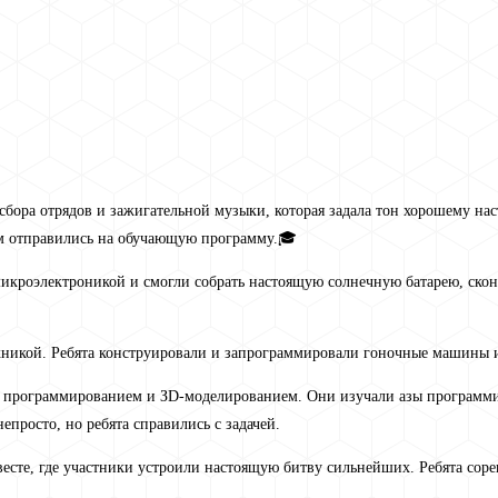
 сбора отрядов и зажигательной музыки, которая задала тон хорошему на
ем отправились на обучающую программу.🎓
икроэлектроникой и смогли собрать настоящую солнечную батарею, ско
ехникой. Ребята конструировали и запрограммировали гоночные машины и
 программированием и ЗD-моделированием. Они изучали азы программи
просто, но ребята справились с задачей.
весте, где участники устроили настоящую битву сильнейших. Ребята соре