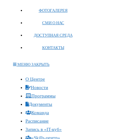
ФОТОГАЛЕРЕЯ
СМИ О НАС
ДОСТУПНАЯ СРЕДА
КОНТАКТЫ
МЕНЮ
ЗАКРЫТЬ
Переключите
О Центре
кнопку,
Новости
чтобы
Программы
развернуть
Документы
или
Команда
свернуть
меню
Расписание
Запись в «IT-куб»
«Skills-центр»