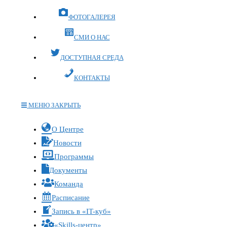
ФОТОГАЛЕРЕЯ
СМИ О НАС
ДОСТУПНАЯ СРЕДА
КОНТАКТЫ
МЕНЮ
ЗАКРЫТЬ
Переключите
О Центре
кнопку,
Новости
чтобы
Программы
развернуть
Документы
или
Команда
свернуть
меню
Расписание
Запись в «IT-куб»
«Skills-центр»