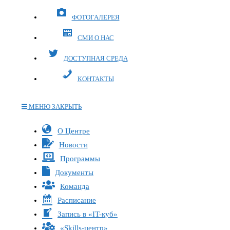
ФОТОГАЛЕРЕЯ
СМИ О НАС
ДОСТУПНАЯ СРЕДА
КОНТАКТЫ
МЕНЮ
ЗАКРЫТЬ
Переключите
О Центре
кнопку,
Новости
чтобы
Программы
развернуть
Документы
или
Команда
свернуть
меню
Расписание
Запись в «IT-куб»
«Skills-центр»