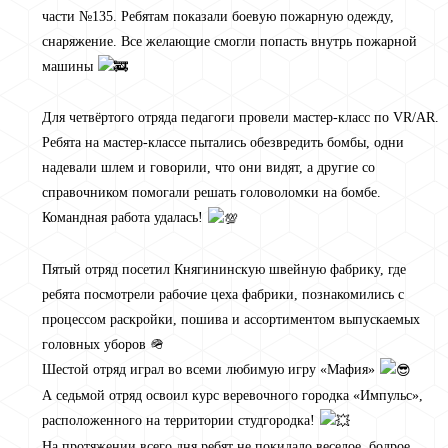
части №135. Ребятам показали боевую пожарную одежду,
снаряжение. Все желающие смогли попасть внутрь пожарной
машины
Для четвёртого отряда педагоги провели мастер-класс по VR/AR.
Ребята на мастер-классе пытались обезвредить бомбы, одни
надевали шлем и говорили, что они видят, а другие со
справочником помогали решать головоломки на бомбе.
Командная работа удалась!
Пятый отряд посетил Княгининскую швейную фабрику, где
ребята посмотрели рабочие цеха фабрики, познакомились с
процессом раскройки, пошива и ассортиментом выпускаемых
головных уборов 🪖
Шестой отряд играл во всеми любимую игру «Мафия»
А седьмой отряд освоил курс веревочного городка «Импульс»,
расположенного на территории студгородка!
На протяжении всего дня ребят не покидало веселое, бодрое,